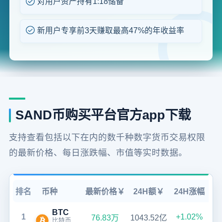
对用户资产持有1:18储备
新用户专享前3天赚取最高47%的年收益率
SAND币购买平台官方app下载
支持查看包括以下在内的数千种数字货币交易权限
的最新价格、每日涨跌幅、市值等实时数据。
排名
币种
最新价格￥
24H额￥
24H涨幅
BTC
1
+1.02%
76.83万
1043.52亿
比特币